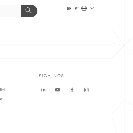
BR - PT
SIGA-NOS
 3M
te