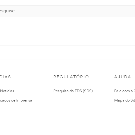
CIAS
REGULATÓRIO
AJUDA
 Notícias
Pesquisa da FDS (SDS)
Fale com a
cados de Imprensa
Mapa do Si