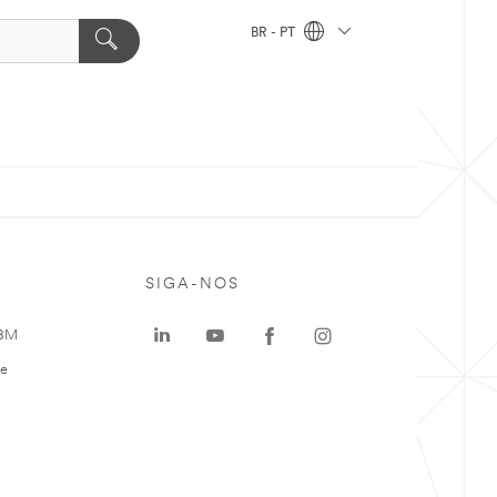
BR - PT
SIGA-NOS
 3M
te