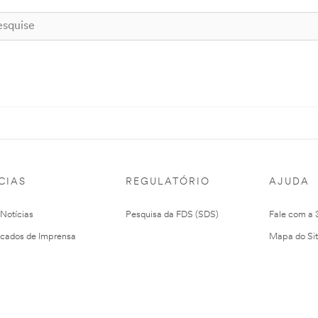
CIAS
REGULATÓRIO
AJUDA
 Notícias
Pesquisa da FDS (SDS)
Fale com a
cados de Imprensa
Mapa do Si