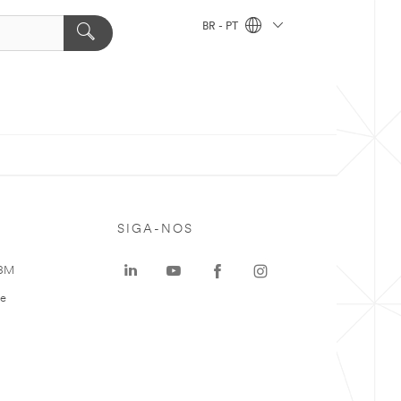
BR - PT
SIGA-NOS
 3M
te