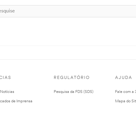
CIAS
REGULATÓRIO
AJUDA
 Notícias
Pesquisa da FDS (SDS)
Fale com a
cados de Imprensa
Mapa do Si