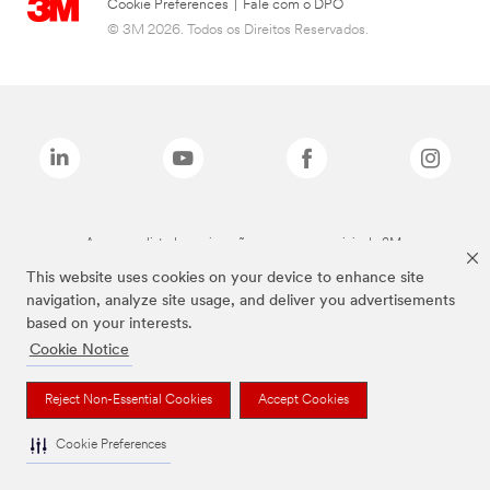
Cookie Preferences
|
Fale com o DPO
© 3M 2026. Todos os Direitos Reservados.
As marcas listadas a cima são marcas comerciais da 3M.
This website uses cookies on your device to enhance site
navigation, analyze site usage, and deliver you advertisements
based on your interests.
Cookie Notice
Reject Non-Essential Cookies
Accept Cookies
Cookie Preferences