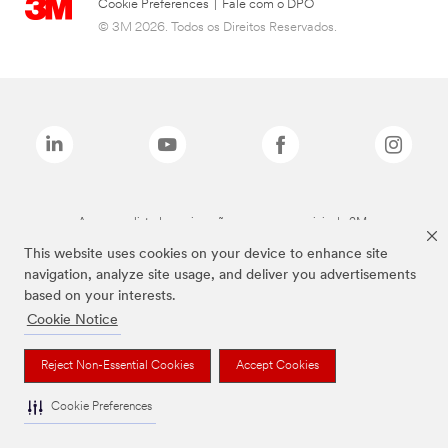
Cookie Preferences
|
Fale com o DPO
© 3M 2026. Todos os Direitos Reservados.
As marcas listadas a cima são marcas comerciais da 3M.
This website uses cookies on your device to enhance site
navigation, analyze site usage, and deliver you advertisements
based on your interests.
Cookie Notice
Reject Non-Essential Cookies
Accept Cookies
Cookie Preferences