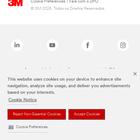
Cookie Preferences
|
Fale com o DPO
© 3M 2026. Todos os Direitos Reservados.
As marcas listadas a cima são marcas comerciais da 3M.
This website uses cookies on your device to enhance site
navigation, analyze site usage, and deliver you advertisements
based on your interests.
Cookie Notice
Reject Non-Essential Cookies
Accept Cookies
Cookie Preferences