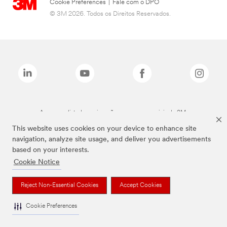
Cookie Preferences
|
Fale com o DPO
© 3M 2026. Todos os Direitos Reservados.
As marcas listadas a cima são marcas comerciais da 3M.
This website uses cookies on your device to enhance site
navigation, analyze site usage, and deliver you advertisements
based on your interests.
Cookie Notice
Reject Non-Essential Cookies
Accept Cookies
Cookie Preferences