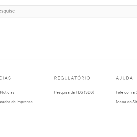
CIAS
REGULATÓRIO
AJUDA
 Notícias
Pesquisa da FDS (SDS)
Fale com a
cados de Imprensa
Mapa do Si