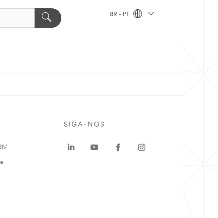
BR - PT
SIGA-NOS
 3M
te