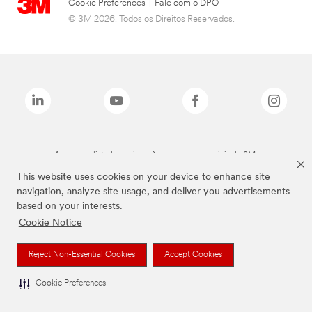
Cookie Preferences
|
Fale com o DPO
© 3M 2026. Todos os Direitos Reservados.
As marcas listadas a cima são marcas comerciais da 3M.
This website uses cookies on your device to enhance site
navigation, analyze site usage, and deliver you advertisements
based on your interests.
Cookie Notice
Reject Non-Essential Cookies
Accept Cookies
Cookie Preferences