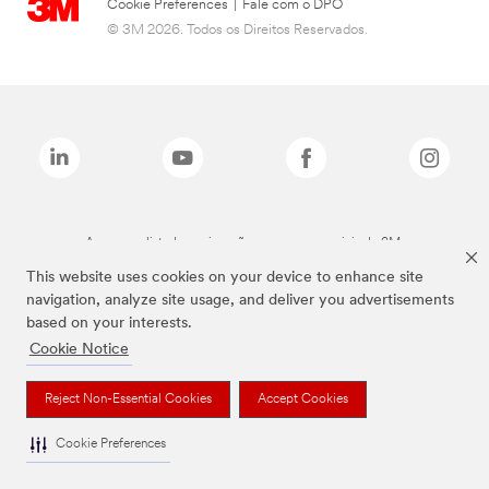
Cookie Preferences
|
Fale com o DPO
© 3M 2026. Todos os Direitos Reservados.
As marcas listadas a cima são marcas comerciais da 3M.
This website uses cookies on your device to enhance site
navigation, analyze site usage, and deliver you advertisements
based on your interests.
Cookie Notice
Reject Non-Essential Cookies
Accept Cookies
Cookie Preferences