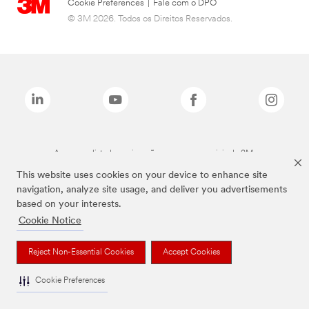
Cookie Preferences
|
Fale com o DPO
© 3M 2026. Todos os Direitos Reservados.
As marcas listadas a cima são marcas comerciais da 3M.
This website uses cookies on your device to enhance site
navigation, analyze site usage, and deliver you advertisements
based on your interests.
Cookie Notice
Reject Non-Essential Cookies
Accept Cookies
Cookie Preferences