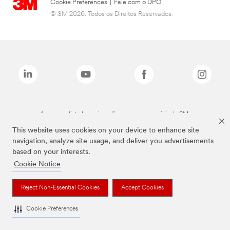
Cookie Preferences
|
Fale com o DPO
© 3M 2026. Todos os Direitos Reservados.
As marcas listadas a cima são marcas comerciais da 3M.
This website uses cookies on your device to enhance site
navigation, analyze site usage, and deliver you advertisements
based on your interests.
Cookie Notice
Reject Non-Essential Cookies
Accept Cookies
Cookie Preferences