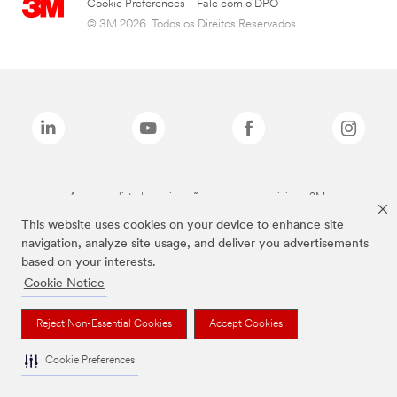
Cookie Preferences
|
Fale com o DPO
© 3M 2026. Todos os Direitos Reservados.
As marcas listadas a cima são marcas comerciais da 3M.
This website uses cookies on your device to enhance site
navigation, analyze site usage, and deliver you advertisements
based on your interests.
Cookie Notice
Reject Non-Essential Cookies
Accept Cookies
Cookie Preferences