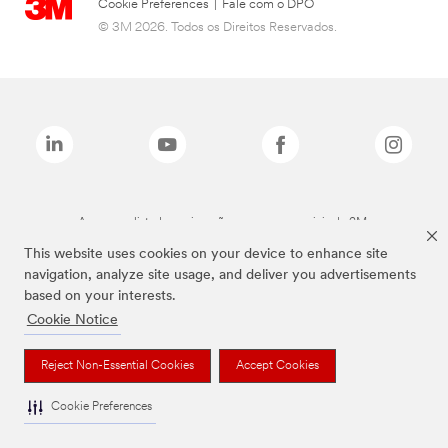
Cookie Preferences
|
Fale com o DPO
© 3M 2026. Todos os Direitos Reservados.
As marcas listadas a cima são marcas comerciais da 3M.
This website uses cookies on your device to enhance site
navigation, analyze site usage, and deliver you advertisements
based on your interests.
Cookie Notice
Reject Non-Essential Cookies
Accept Cookies
Cookie Preferences