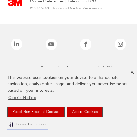
Cookie Preferences
|
Fale com o DPO
© 3M 2026. Todos os Direitos Reservados.
As marcas listadas a cima são marcas comerciais da 3M.
This website uses cookies on your device to enhance site
navigation, analyze site usage, and deliver you advertisements
based on your interests.
Cookie Notice
Reject Non-Essential Cookies
Accept Cookies
Cookie Preferences