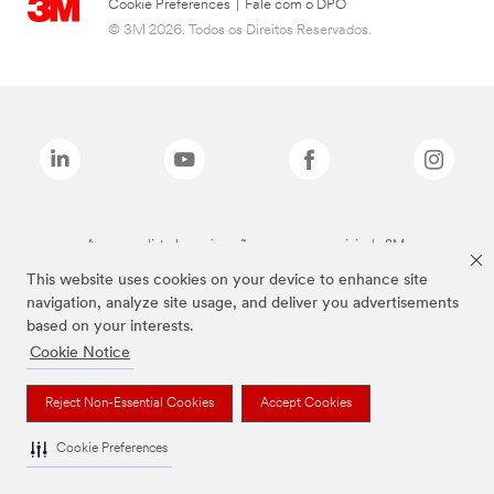
Cookie Preferences
|
Fale com o DPO
© 3M 2026. Todos os Direitos Reservados.
As marcas listadas a cima são marcas comerciais da 3M.
This website uses cookies on your device to enhance site
navigation, analyze site usage, and deliver you advertisements
based on your interests.
Cookie Notice
Reject Non-Essential Cookies
Accept Cookies
Cookie Preferences