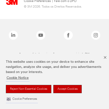
Cookie Preferences
|
Fale com o DPO
© 3M 2026. Todos os Direitos Reservados.
As marcas listadas a cima são marcas comerciais da 3M.
This website uses cookies on your device to enhance site
navigation, analyze site usage, and deliver you advertisements
based on your interests.
Cookie Notice
Reject Non-Essential Cookies
Accept Cookies
Cookie Preferences