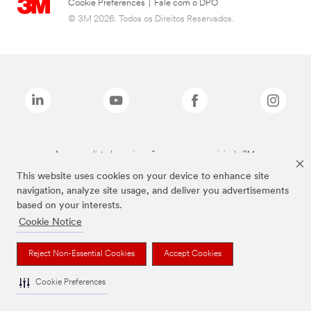
Cookie Preferences
|
Fale com o DPO
© 3M 2026. Todos os Direitos Reservados.
As marcas listadas a cima são marcas comerciais da 3M.
This website uses cookies on your device to enhance site
navigation, analyze site usage, and deliver you advertisements
based on your interests.
Cookie Notice
Reject Non-Essential Cookies
Accept Cookies
Cookie Preferences