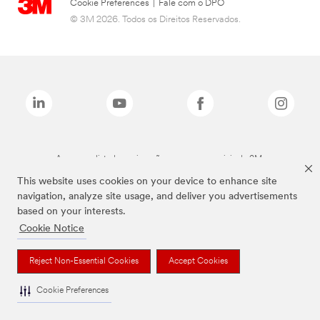
Cookie Preferences
|
Fale com o DPO
© 3M 2026. Todos os Direitos Reservados.
As marcas listadas a cima são marcas comerciais da 3M.
This website uses cookies on your device to enhance site
navigation, analyze site usage, and deliver you advertisements
based on your interests.
Cookie Notice
Reject Non-Essential Cookies
Accept Cookies
Cookie Preferences