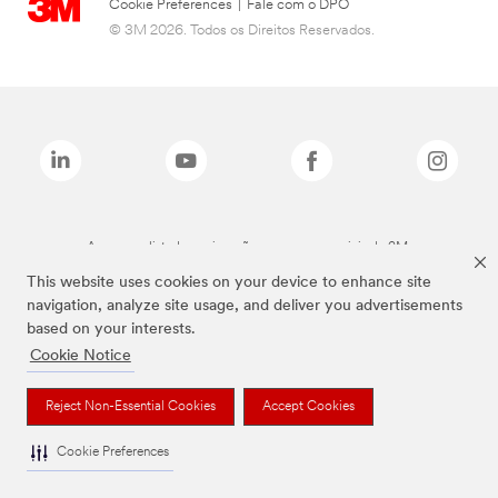
Cookie Preferences
|
Fale com o DPO
© 3M 2026. Todos os Direitos Reservados.
As marcas listadas a cima são marcas comerciais da 3M.
This website uses cookies on your device to enhance site
navigation, analyze site usage, and deliver you advertisements
based on your interests.
Cookie Notice
Reject Non-Essential Cookies
Accept Cookies
Cookie Preferences