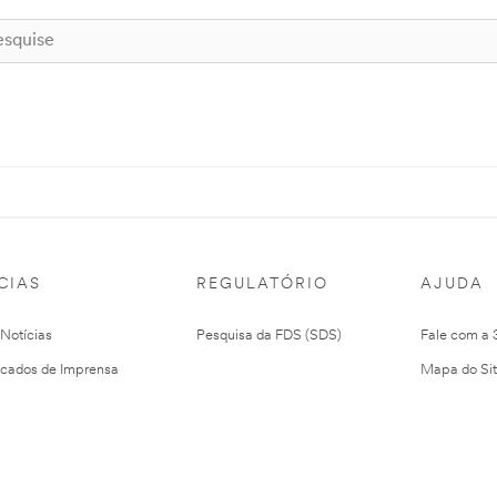
CIAS
REGULATÓRIO
AJUDA
 Notícias
Pesquisa da FDS (SDS)
Fale com a
cados de Imprensa
Mapa do Si