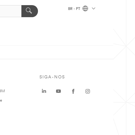
BR - PT
SIGA-NOS
 3M
te