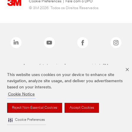
Cookie Preferences
|
Fale com o DPO
© 3M 2026. Todos os Direitos Reservados.
As marcas listadas a cima são marcas comerciais da 3M.
This website uses cookies on your device to enhance site
navigation, analyze site usage, and deliver you advertisements
based on your interests.
Cookie Notice
Reject Non-Essential Cookies
Accept Cookies
Cookie Preferences