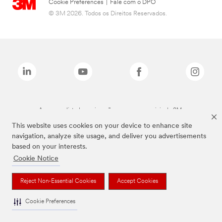
Cookie Preferences
|
Fale com o DPO
© 3M 2026. Todos os Direitos Reservados.
As marcas listadas a cima são marcas comerciais da 3M.
This website uses cookies on your device to enhance site
navigation, analyze site usage, and deliver you advertisements
based on your interests.
Cookie Notice
Reject Non-Essential Cookies
Accept Cookies
Cookie Preferences