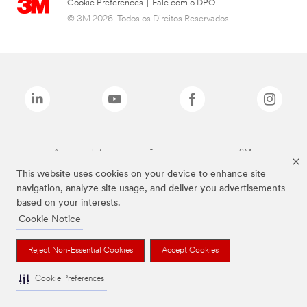
Cookie Preferences
|
Fale com o DPO
© 3M 2026. Todos os Direitos Reservados.
As marcas listadas a cima são marcas comerciais da 3M.
This website uses cookies on your device to enhance site
navigation, analyze site usage, and deliver you advertisements
based on your interests.
Cookie Notice
Reject Non-Essential Cookies
Accept Cookies
Cookie Preferences