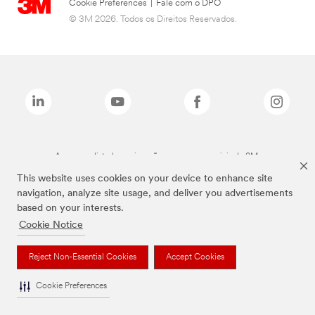
Cookie Preferences
|
Fale com o DPO
© 3M 2026. Todos os Direitos Reservados.
As marcas listadas a cima são marcas comerciais da 3M.
This website uses cookies on your device to enhance site
navigation, analyze site usage, and deliver you advertisements
based on your interests.
Cookie Notice
Reject Non-Essential Cookies
Accept Cookies
Cookie Preferences