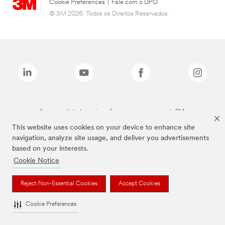
Cookie Preferences
|
Fale com o DPO
© 3M 2026. Todos os Direitos Reservados.
As marcas listadas a cima são marcas comerciais da 3M.
This website uses cookies on your device to enhance site
navigation, analyze site usage, and deliver you advertisements
based on your interests.
Cookie Notice
Reject Non-Essential Cookies
Accept Cookies
Cookie Preferences