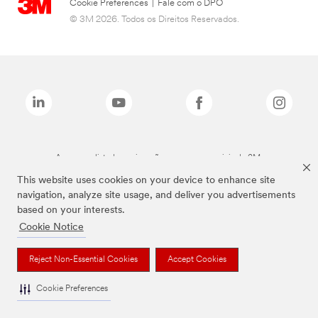
Cookie Preferences
|
Fale com o DPO
© 3M 2026. Todos os Direitos Reservados.
As marcas listadas a cima são marcas comerciais da 3M.
This website uses cookies on your device to enhance site
navigation, analyze site usage, and deliver you advertisements
based on your interests.
Cookie Notice
Reject Non-Essential Cookies
Accept Cookies
Cookie Preferences