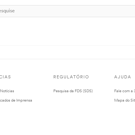
CIAS
REGULATÓRIO
AJUDA
 Notícias
Pesquisa da FDS (SDS)
Fale com a
cados de Imprensa
Mapa do Si