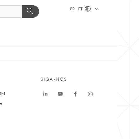
BR - PT
SIGA-NOS
 3M
te