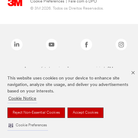
Cookie Preferences
|
Fale com o DPO
© 3M 2026. Todos os Direitos Reservados.
As marcas listadas a cima são marcas comerciais da 3M.
This website uses cookies on your device to enhance site
navigation, analyze site usage, and deliver you advertisements
based on your interests.
Cookie Notice
Reject Non-Essential Cookies
Accept Cookies
Cookie Preferences