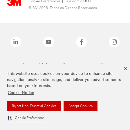
Cookie Preferences
|
Fale com o DPO
© 3M 2026. Todos os Direitos Reservados.
As marcas listadas a cima são marcas comerciais da 3M.
This website uses cookies on your device to enhance site
navigation, analyze site usage, and deliver you advertisements
based on your interests.
Cookie Notice
Reject Non-Essential Cookies
Accept Cookies
Cookie Preferences