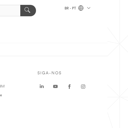
BR - PT
SIGA-NOS
 3M
te