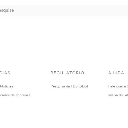
CIAS
REGULATÓRIO
AJUDA
 Notícias
Pesquisa da FDS (SDS)
Fale com a
cados de Imprensa
Mapa do Si