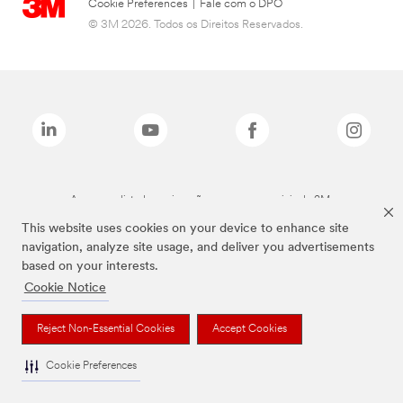
Cookie Preferences
|
Fale com o DPO
© 3M 2026. Todos os Direitos Reservados.
As marcas listadas a cima são marcas comerciais da 3M.
This website uses cookies on your device to enhance site
navigation, analyze site usage, and deliver you advertisements
based on your interests.
Cookie Notice
Reject Non-Essential Cookies
Accept Cookies
Cookie Preferences