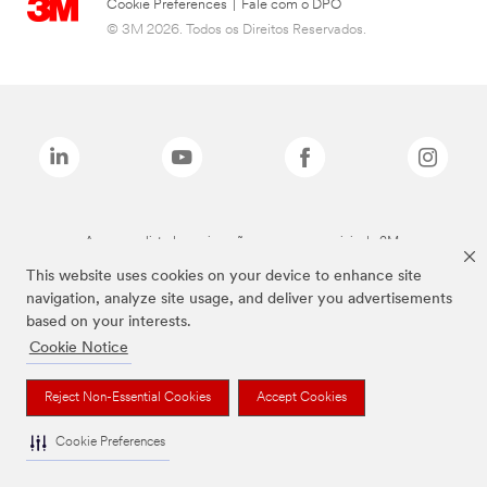
Cookie Preferences
|
Fale com o DPO
© 3M 2026. Todos os Direitos Reservados.
As marcas listadas a cima são marcas comerciais da 3M.
This website uses cookies on your device to enhance site
navigation, analyze site usage, and deliver you advertisements
based on your interests.
Cookie Notice
Reject Non-Essential Cookies
Accept Cookies
Cookie Preferences