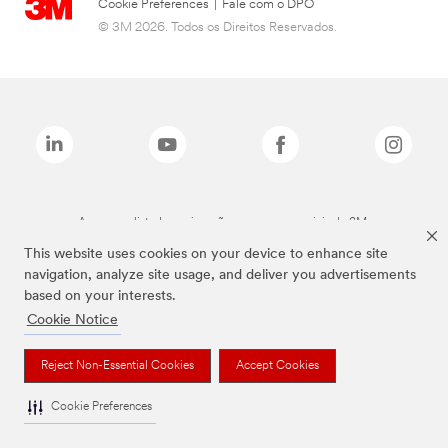
Cookie Preferences
|
Fale com o DPO
© 3M 2026. Todos os Direitos Reservados.
As marcas listadas a cima são marcas comerciais da 3M.
This website uses cookies on your device to enhance site
navigation, analyze site usage, and deliver you advertisements
based on your interests.
Cookie Notice
Reject Non-Essential Cookies
Accept Cookies
Cookie Preferences