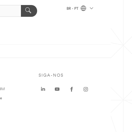
BR - PT
SIGA-NOS
 3M
te