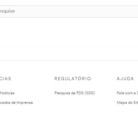
CIAS
REGULATÓRIO
AJUDA
 Notícias
Pesquisa da FDS (SDS)
Fale com a
cados de Imprensa
Mapa do Si