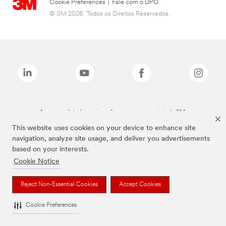
Cookie Preferences
|
Fale com o DPO
© 3M 2026. Todos os Direitos Reservados.
As marcas listadas a cima são marcas comerciais da 3M.
This website uses cookies on your device to enhance site
navigation, analyze site usage, and deliver you advertisements
based on your interests.
Cookie Notice
Reject Non-Essential Cookies
Accept Cookies
Cookie Preferences