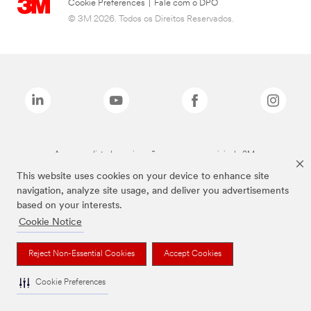
Cookie Preferences
|
Fale com o DPO
© 3M 2026. Todos os Direitos Reservados.
As marcas listadas a cima são marcas comerciais da 3M.
This website uses cookies on your device to enhance site
navigation, analyze site usage, and deliver you advertisements
based on your interests.
Cookie Notice
Reject Non-Essential Cookies
Accept Cookies
Cookie Preferences