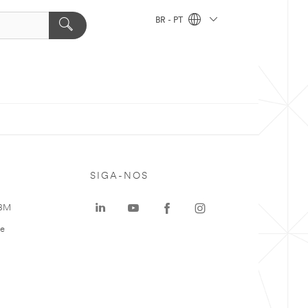
BR - PT
SIGA-NOS
 3M
te