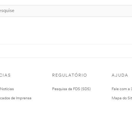
CIAS
REGULATÓRIO
AJUDA
 Notícias
Pesquisa da FDS (SDS)
Fale com a
cados de Imprensa
Mapa do Si