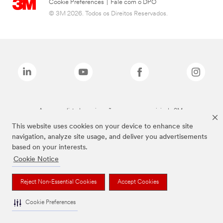
Cookie Preferences
|
Fale com o DPO
© 3M 2026. Todos os Direitos Reservados.
As marcas listadas a cima são marcas comerciais da 3M.
This website uses cookies on your device to enhance site
navigation, analyze site usage, and deliver you advertisements
based on your interests.
Cookie Notice
Reject Non-Essential Cookies
Accept Cookies
Cookie Preferences