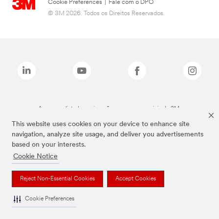
Cookie Preferences
|
Fale com o DPO
© 3M 2026. Todos os Direitos Reservados.
As marcas listadas a cima são marcas comerciais da 3M.
This website uses cookies on your device to enhance site
navigation, analyze site usage, and deliver you advertisements
based on your interests.
Cookie Notice
Reject Non-Essential Cookies
Accept Cookies
Cookie Preferences