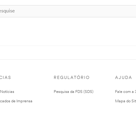
CIAS
REGULATÓRIO
AJUDA
 Notícias
Pesquisa da FDS (SDS)
Fale com a
cados de Imprensa
Mapa do Si