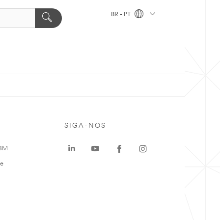
BR - PT
SIGA-NOS
 3M
te