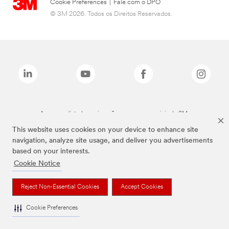
Cookie Preferences
|
Fale com o DPO
© 3M 2026. Todos os Direitos Reservados.
As marcas listadas a cima são marcas comerciais da 3M.
This website uses cookies on your device to enhance site
navigation, analyze site usage, and deliver you advertisements
based on your interests.
Cookie Notice
Reject Non-Essential Cookies
Accept Cookies
Cookie Preferences