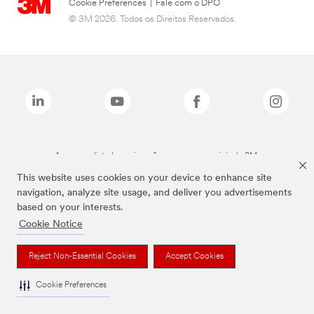
Cookie Preferences
|
Fale com o DPO
© 3M 2026. Todos os Direitos Reservados.
As marcas listadas a cima são marcas comerciais da 3M.
This website uses cookies on your device to enhance site
navigation, analyze site usage, and deliver you advertisements
based on your interests.
Cookie Notice
Reject Non-Essential Cookies
Accept Cookies
Cookie Preferences