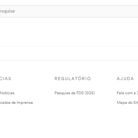
CIAS
REGULATÓRIO
AJUDA
 Notícias
Pesquisa da FDS (SDS)
Fale com a
cados de Imprensa
Mapa do Si