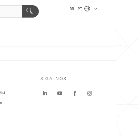
BR - PT
SIGA-NOS
 3M
te