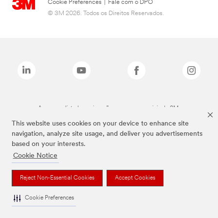
Cookie Preferences
|
Fale com o DPO
© 3M 2026. Todos os Direitos Reservados.
As marcas listadas a cima são marcas comerciais da 3M.
This website uses cookies on your device to enhance site
navigation, analyze site usage, and deliver you advertisements
based on your interests.
Cookie Notice
Reject Non-Essential Cookies
Accept Cookies
Cookie Preferences