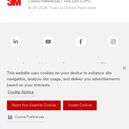
Cookie Preferences
|
Fale com o DPO
© 3M 2026. Todos os Direitos Reservados.
As marcas listadas a cima são marcas comerciais da 3M.
This website uses cookies on your device to enhance site
navigation, analyze site usage, and deliver you advertisements
based on your interests.
Cookie Notice
Reject Non-Essential Cookies
Accept Cookies
Cookie Preferences