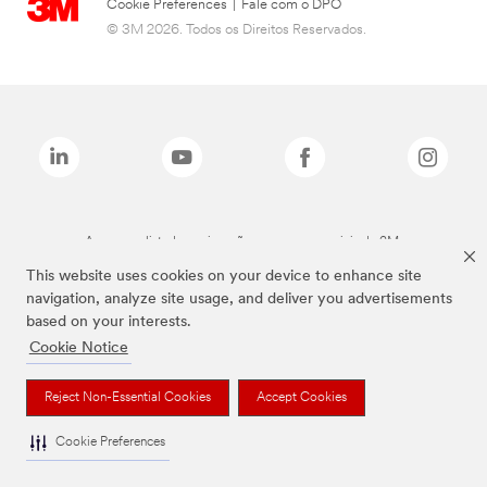
Cookie Preferences
|
Fale com o DPO
© 3M 2026. Todos os Direitos Reservados.
As marcas listadas a cima são marcas comerciais da 3M.
This website uses cookies on your device to enhance site
navigation, analyze site usage, and deliver you advertisements
based on your interests.
Cookie Notice
Reject Non-Essential Cookies
Accept Cookies
Cookie Preferences