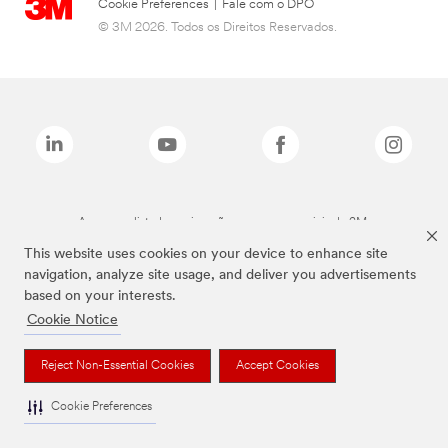
Cookie Preferences
|
Fale com o DPO
© 3M 2026. Todos os Direitos Reservados.
As marcas listadas a cima são marcas comerciais da 3M.
This website uses cookies on your device to enhance site
navigation, analyze site usage, and deliver you advertisements
based on your interests.
Cookie Notice
Reject Non-Essential Cookies
Accept Cookies
Cookie Preferences