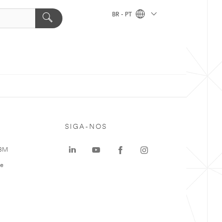
BR - PT
SIGA-NOS
 3M
te