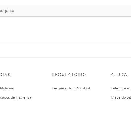
CIAS
REGULATÓRIO
AJUDA
 Notícias
Pesquisa da FDS (SDS)
Fale com a
cados de Imprensa
Mapa do Si