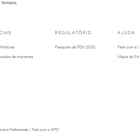
m tempos.
CIAS
REGULATÓRIO
AJUDA
 Notícias
Pesquisa da FDS (SDS)
Fale com a
cados de Imprensa
Mapa do Si
ookie Preferences
|
Fale com o DPO