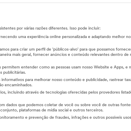
tentes por várias razões diferentes. Isso pode incluir:
ornecendo uma experiência online personalizada e adaptando melhor nos
mos para criar um perfil de 'públicos-alvo' para que possamos fornecer 
ira mais geral, fornecer anúncios e conteúdo relevantes dentro de nos
s permitem entender como as pessoas usam nosso Website e Apps, e no
publicitárias.
s informativos para melhorar nosso conteúdo e publicidade, rastrear tax
 são encaminhados.
ios, incluindo através de tecnologias oferecidas pelos provedores list
com dados que podemos coletar de você ou sobre você de outras fonte
onjunto, plataformas de mídia social e outros terceiros.
monitoramento e prevenção de fraudes, infrações e outros possíveis uso