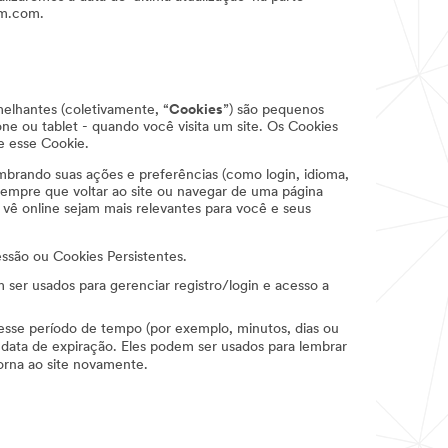
mm.com.
melhantes (coletivamente, “
Cookies
”) são pequenos
ne ou tablet - quando você visita um site. Os Cookies
ce esse Cookie.
brando suas ações e preferências (como login, idioma,
sempre que voltar ao site ou navegar de uma página
vê online sejam mais relevantes para você e seus
são ou Cookies Persistentes.
er usados para gerenciar registro/login e acesso a
esse período de tempo (por exemplo, minutos, dias ou
data de expiração. Eles podem ser usados para lembrar
orna ao site novamente.