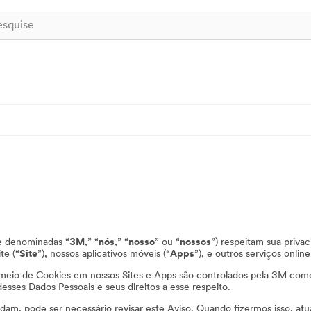
te denominadas “
3M
,” “
nós
,” “
nosso
” ou “
nossos
”) respeitam sua priv
ite (“
Site
”), nossos aplicativos móveis (“
Apps
”), e outros serviços onlin
 meio de Cookies em nossos Sites e Apps são controlados pela 3M com
sses Dados Pessoais e seus direitos a esse respeito.
m, pode ser necessário revisar este Aviso. Quando fizermos isso, atual