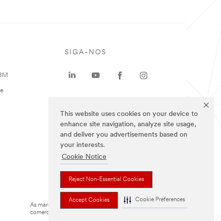
SIGA-NOS
 3M
te
This website uses cookies on your device to
enhance site navigation, analyze site usage,
and deliver you advertisements based on
your interests.
Cookie Notice
Reject Non-Essential Cookies
Cookie Preferences
Accept Cookies
As marcas listadas a cima são marcas
comerciais da 3M.