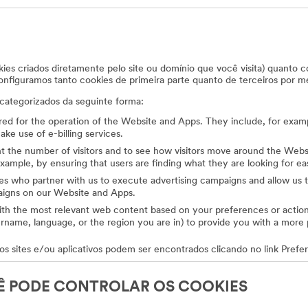
kies criados diretamente pelo site ou domínio que você visita) quanto co
Configuramos tanto cookies de primeira parte quanto de terceiros por 
 categorizados da seguinte forma:
red for the operation of the Website and Apps. They include, for examp
ke use of e-billing services.
t the number of visitors and to see how visitors move around the Websi
mple, by ensuring that users are finding what they are looking for ea
es who partner with us to execute advertising campaigns and allow us to
aigns on our Website and Apps.
ith the most relevant web content based on your preferences or actio
ame, language, or the region you are in) to provide you with a more 
s sites e/ou aplicativos podem ser encontrados clicando no link Prefer
Ê PODE CONTROLAR OS COOKIES