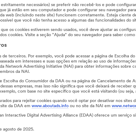
 estritamente necessários) se preferir não recebê-los e pode configur
que já estão em seu computador e pode configurar seu navegador para
 da web (incluindo neste site) funcionem corretamente. Esteja ciente d
 possível que você não tenha acesso a algumas das funcionalidades do si
e que os cookies estiverem sendo usados, você deve ajustar as configu
dos cookies. Visite a seção "Ajuda" do seu navegador para saber como 
ros
 de terceiros. Por exemplo, você pode acessar a página de Escolha do 
 baseada em interesses e suas opções em relação ao uso de informaç
 Network Advertising Initiative (NAI) para obter informações sobre c
membros da NAI.
 de Escolha do Consumidor da DAA ou na página de Cancelamento de A
essas empresas, mas isso não significa que você deixará de receber qu
xemplo, com base no site específico que você está visitando (ou seja, 
rados para rejeitar cookies quando você optar por desativar nos sites
no site da DAA em
www.aboutads.info
ou no site da NAI em
www.network
n Interactive Digital Advertising Alliance (EDAA) oferece um serviço 
 de agosto de 2025.