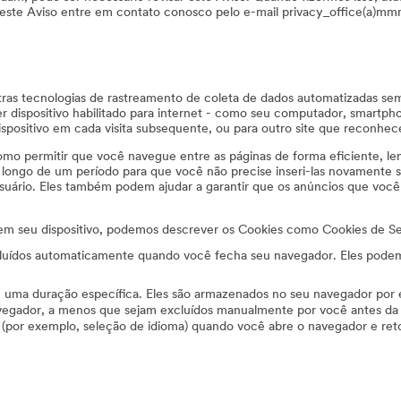
re este Aviso entre em contato conosco pelo e-mail privacy_office(a)m
utras tecnologias de rastreamento de coleta de dados automatizadas se
dispositivo habilitado para internet - como seu computador, smartpho
 dispositivo em cada visita subsequente, ou para outro site que reconhe
o permitir que você navegue entre as páginas de forma eficiente, lem
o longo de um período para que você não precise inseri-las novamente 
suário. Eles também podem ajudar a garantir que os anúncios que você 
seu dispositivo, podemos descrever os Cookies como Cookies de Ses
uídos automaticamente quando você fecha seu navegador. Eles podem s
 uma duração específica. Eles são armazenados no seu navegador por 
avegador, a menos que sejam excluídos manualmente por você antes da 
 (por exemplo, seleção de idioma) quando você abre o navegador e ret